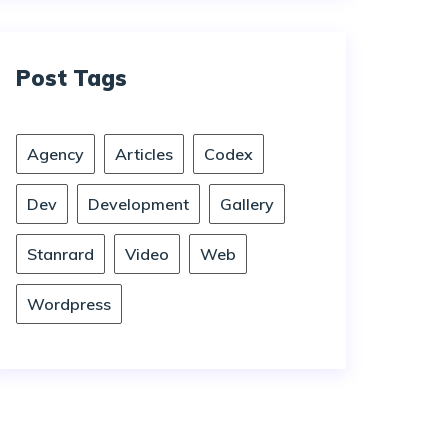
Post Tags
Agency
Articles
Codex
Dev
Development
Gallery
Stanrard
Video
Web
Wordpress